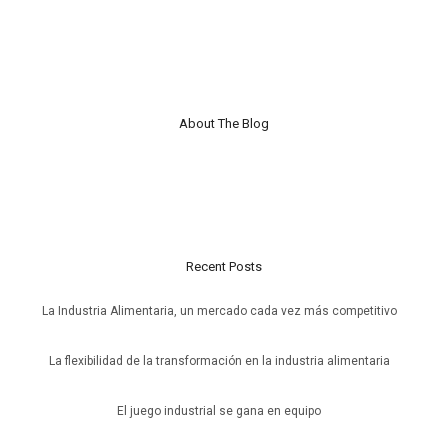
About The Blog
Nulla laoreet vestibulum turpis non finibus. Proin interdum a tortor
sit amet mollis. Maecenas sollicitudin accumsan enim, ut aliquet
risus.
Recent Posts
La Industria Alimentaria, un mercado cada vez más competitivo
20 de julio de 2026
La flexibilidad de la transformación en la industria alimentaria
6 de julio de 2026
El juego industrial se gana en equipo
15 de junio de 2026