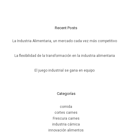
sit amet mollis. Maecenas sollicitudin accumsan enim, ut aliquet
risus.
Recent Posts
La Industria Alimentaria, un mercado cada vez más competitivo
20 de julio de 2026
La flexibilidad de la transformación en la industria alimentaria
6 de julio de 2026
El juego industrial se gana en equipo
15 de junio de 2026
Categorías
comida
cortes carnes
Frescura carnes
industria cárnica
innovación alimentos