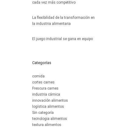
cada vez más competitivo
20 de julio de 2026
La flexibilidad de la transformación en
la industria alimentaria
6 de julio de 2026
El juego industrial se gana en equipo
15 de junio de 2026
Categorías
comida
cortes carnes
Frescura carnes
industria cárnica
innovación alimentos
logística alimentos
Sin categoría
tecnologia alimentos
textura alimentos