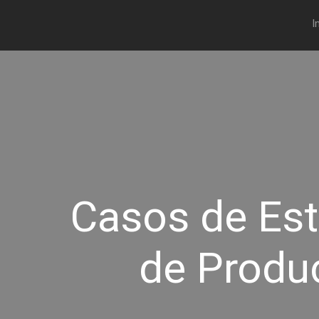
I
Casos de Est
de Produ