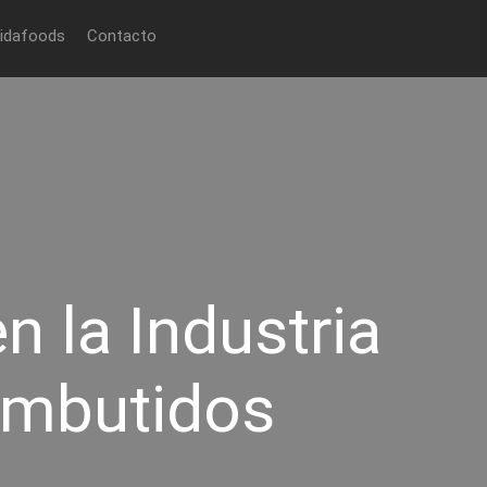
Pidafoods
Contacto
 la Industria
Embutidos