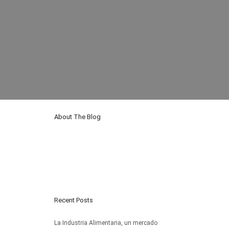
About The Blog
Nulla laoreet vestibulum turpis non
finibus. Proin interdum a tortor sit
amet mollis. Maecenas sollicitudin
accumsan enim, ut aliquet risus.
Recent Posts
La Industria Alimentaria, un mercado