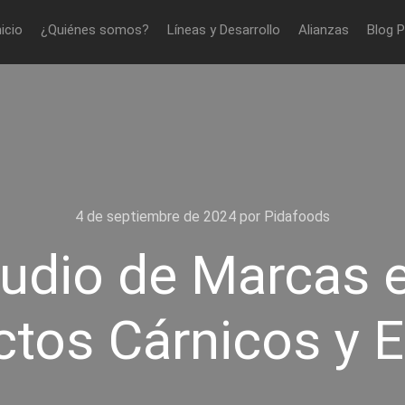
nicio
¿Quiénes somos?
Líneas y Desarrollo
Alianzas
Blog 
4 de septiembre de 2024
por
Pidafoods
udio de Marcas en
ctos Cárnicos y 